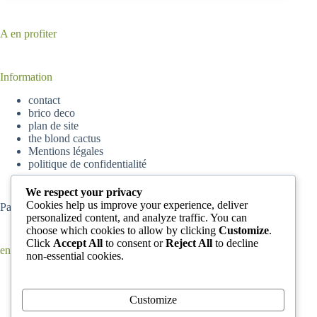
A en profiter
Information
contact
brico deco
plan de site
the blond cactus
Mentions légales
politique de confidentialité
We respect your privacy
Cookies help us improve your experience, deliver
Partenaire
parisskyscrapers
personalized content, and analyze traffic. You can
choose which cookies to allow by clicking
Customize
.
Click
Accept All
to consent or
Reject All
to decline
en ce moment
non-essential cookies.
Comment enlever de la peinture complètement sèche d’un
tapis ?
Comment Accrocher son Horloge Murale : conseils pour
Customize
positionner une horloge murale