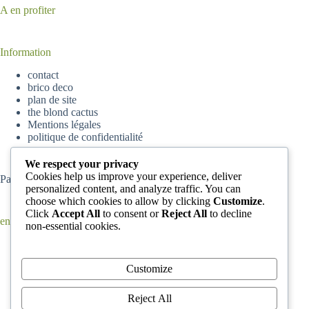
A en profiter
Information
contact
brico deco
plan de site
the blond cactus
Mentions légales
politique de confidentialité
We respect your privacy
Cookies help us improve your experience, deliver
Partenaire
parisskyscrapers
personalized content, and analyze traffic. You can
choose which cookies to allow by clicking
Customize
.
Click
Accept All
to consent or
Reject All
to decline
en ce moment
non-essential cookies.
Comment enlever de la peinture complètement sèche d’un
tapis ?
Comment Accrocher son Horloge Murale : conseils pour
Customize
positionner une horloge murale
Comment hiverner sa piscine ?
Reject All
L’arbre de Judée est-il vraiment un bon choix pour les