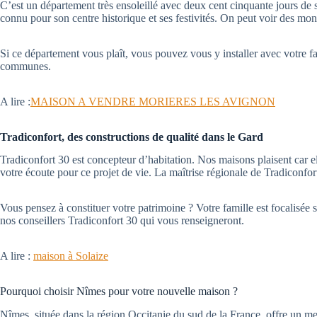
C’est un département très ensoleillé avec deux cent cinquante jours de 
connu pour son centre historique et ses festivités. On peut voir des m
Si ce département vous plaît, vous pouvez vous y installer avec votre f
communes.
A lire :
MAISON A VENDRE MORIERES LES AVIGNON
Tradiconfort, des constructions de qualité dans le Gard
Tradiconfort 30 est concepteur d’habitation. Nos maisons plaisent car el
votre écoute pour ce projet de vie. La maîtrise régionale de Tradiconfort 
Vous pensez à constituer votre patrimoine ? Votre famille est focalisée s
nos conseillers Tradiconfort 30 qui vous renseigneront.
A lire :
maison à Solaize
Pourquoi choisir Nîmes pour votre nouvelle maison ?
Nîmes, située dans la région Occitanie du sud de la France, offre un 