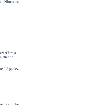
pe. Nîmes est
s
DN d’être à
 attentif.
ute ? Appelez
vec son riche