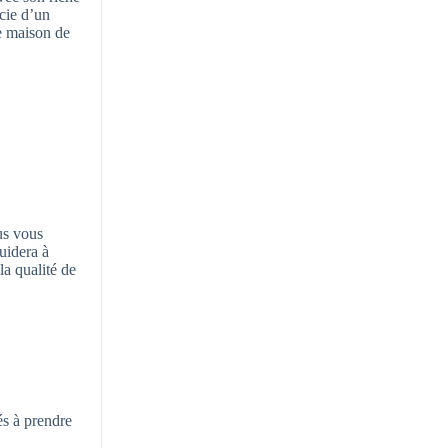
icie d’un
re maison de
us vous
uidera à
la qualité de
és à prendre