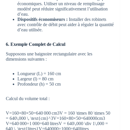
économiques. Utiliser un niveau de remplissage
modéré peut réduire significativement l’utilisation
d’eau.
Dispositifs économiseurs :
Installer des robinets
avec contrôle de débit peut aider à réguler la quantité
d’eau utilisée.
6. Exemple Complet de Calcul
Supposons une baignoire rectangulaire avec les
dimensions suivantes :
Longueur (L) = 160 cm
Largeur (l) = 80 cm
Profondeur (h) = 50 cm
Calcul du volume total :
V=160×80×50=640 000 cm3V = 160 \times 80 \times 50
= 640\,000 \, \text{cm}^3
V
=
160
×
80
×
50
=
640
000
cm
3
V=640 000÷1 000=640 litresV = 640\,000 \div 1\,000 =
640 \, \text{litres}
V
=
640
000
÷
1
000
=
640
litres