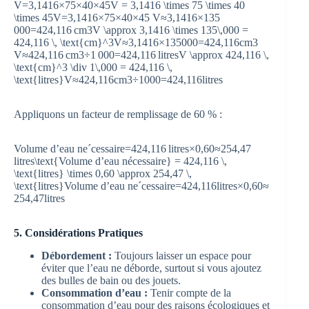
V=3,1416×75×40×45V = 3,1416 \times 75 \times 40
\times 45
V
=
3
,
1416
×
75
×
40
×
45
V≈3,1416×135
000=424,116 cm3V \approx 3,1416 \times 135\,000 =
424,116 \, \text{cm}^3
V
≈
3
,
1416
×
135
000
=
424
,
116
cm
3
V≈424,116 cm3÷1 000=424,116 litresV \approx 424,116 \,
\text{cm}^3 \div 1\,000 = 424,116 \,
\text{litres}
V
≈
424
,
116
cm
3
÷
1
000
=
424
,
116
litres
Appliquons un facteur de remplissage de 60 % :
Volume d’eau neˊcessaire=424,116 litres×0,60≈254,47
litres\text{Volume d’eau nécessaire} = 424,116 \,
\text{litres} \times 0,60 \approx 254,47 \,
\text{litres}
Volume d’eau n
e
ˊ
cessaire
=
424
,
116
litres
×
0
,
60
≈
254
,
47
litres
5. Considérations Pratiques
Débordement :
Toujours laisser un espace pour
éviter que l’eau ne déborde, surtout si vous ajoutez
des bulles de bain ou des jouets.
Consommation d’eau :
Tenir compte de la
consommation d’eau pour des raisons écologiques et