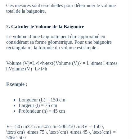
Ces mesures sont essentielles pour déterminer le volume
total de la baignoire.
2. Calculer le Volume de la Baignoire
Le volume d’une baignoire peut être approximé en
considérant sa forme géométrique. Pour une baignoire
rectangulaire, la formule du volume est simple :
Volume (V)=L×l×h\text{Volume (V)} = L \times l \times
h
Volume (V)
=
L
×
l
×
h
Exemple :
Longueur (L) = 150 cm
Largeur (l) = 75 cm
Profondeur (h) = 45 cm
V=150 cm×75 cm×45 cm=506 250 cm3V = 150 \,
\text{cm} \times 75 \, \text{cm} \times 45 \, \text{cm} =
506\,250 \,