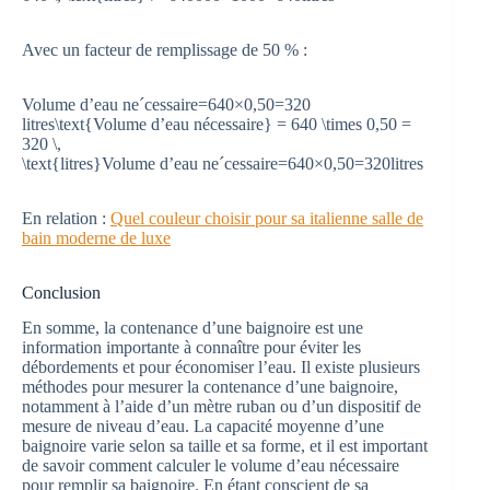
Avec un facteur de remplissage de 50 % :
Volume d’eau neˊcessaire=640×0,50=320
litres\text{Volume d’eau nécessaire} = 640 \times 0,50 =
320 \,
\text{litres}
Volume d’eau n
e
ˊ
cessaire
=
640
×
0
,
50
=
320
litres
En relation :
Quel couleur choisir pour sa italienne salle de
bain moderne de luxe
Conclusion
En somme, la contenance d’une baignoire est une
information importante à connaître pour éviter les
débordements et pour économiser l’eau. Il existe plusieurs
méthodes pour mesurer la contenance d’une baignoire,
notamment à l’aide d’un mètre ruban ou d’un dispositif de
mesure de niveau d’eau. La capacité moyenne d’une
baignoire varie selon sa taille et sa forme, et il est important
de savoir comment calculer le volume d’eau nécessaire
pour remplir sa baignoire. En étant conscient de sa