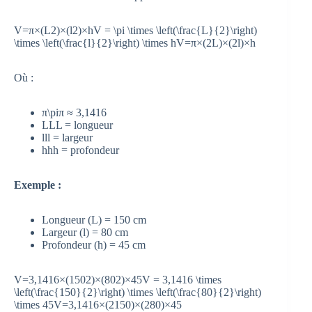
V=π×(L2)×(l2)×hV = \pi \times \left(\frac{L}{2}\right)
\times \left(\frac{l}{2}\right) \times h
V
=
π
×
(
2
L
)
×
(
2
l
)
×
h
Où :
π\pi
π
≈ 3,1416
LL
L
= longueur
ll
l
= largeur
hh
h
= profondeur
Exemple :
Longueur (L) = 150 cm
Largeur (l) = 80 cm
Profondeur (h) = 45 cm
V=3,1416×(1502)×(802)×45V = 3,1416 \times
\left(\frac{150}{2}\right) \times \left(\frac{80}{2}\right)
\times 45
V
=
3
,
1416
×
(
2
150
)
×
(
2
80
)
×
45