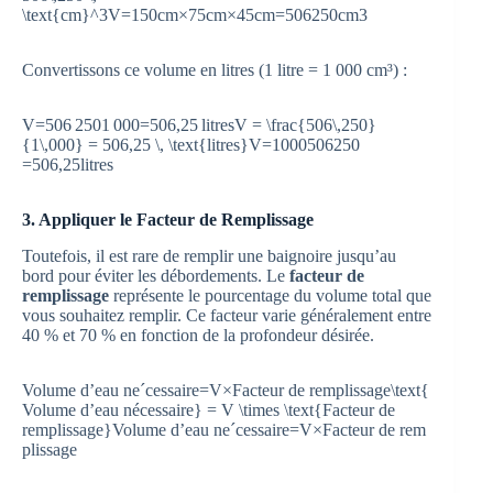
\text{cm}^3
V
=
150
cm
×
75
cm
×
45
cm
=
506
250
cm
3
Convertissons ce volume en litres (1 litre = 1 000 cm³) :
V=506 2501 000=506,25 litresV = \frac{506\,250}
{1\,000} = 506,25 \, \text{litres}
V
=
1000
506250
=
506
,
25
litres
3. Appliquer le Facteur de Remplissage
Toutefois, il est rare de remplir une baignoire jusqu’au
bord pour éviter les débordements. Le
facteur de
remplissage
représente le pourcentage du volume total que
vous souhaitez remplir. Ce facteur varie généralement entre
40 % et 70 % en fonction de la profondeur désirée.
Volume d’eau neˊcessaire=V×Facteur de remplissage\text{
Volume d’eau nécessaire} = V \times \text{Facteur de
remplissage}
Volume d’eau n
e
ˊ
cessaire
=
V
×
Facteur de rem
plissage