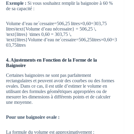
Exemple :
Si vous souhaitez remplir la baignoire à 60 %
de sa capacité :
Volume d’eau neˊcessaire=506,25 litres×0,60=303,75
litres\text{Volume d’eau nécessaire} = 506,25 \,
\text{litres} \times 0,60 = 303,75 \,
\text{litres}
Volume d’eau n
e
ˊ
cessaire
=
506
,
25
litres
×
0
,
60
=
3
03
,
75
litres
4. Ajustements en Fonction de la Forme de la
Baignoire
Certaines baignoires ne sont pas parfaitement
rectangulaires et peuvent avoir des courbes ou des formes
ovales. Dans ce cas, il est utile d’estimer le volume en
utilisant des formules géométriques appropriées ou de
mesurer les dimensions à différents points et de calculer
une moyenne.
Pour une baignoire ovale :
La formule du volume est approximativement :