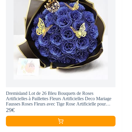
Dremisland Lot de 26 Bleu Bouquets de Roses
Artificielles à Paillettes Fleurs Artificielles Deco Mariage
Fausses Roses Fleurs avec Tige Rose Artificielle pour
Mariage et Fiançailles Jardin Maison
29€