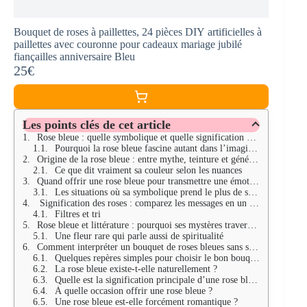
Bouquet de roses à paillettes, 24 pièces DIY artificielles à
paillettes avec couronne pour cadeaux mariage jubilé
fiançailles anniversaire Bleu
25€
Les points clés de cet article
Rose bleue : quelle symbolique et quelle signification cachée ?
Pourquoi la rose bleue fascine autant dans l’imaginaire collectif ?
Origine de la rose bleue : entre mythe, teinture et génétique moderne
Ce que dit vraiment sa couleur selon les nuances
Quand offrir une rose bleue pour transmettre une émotion juste ?
Les situations où sa symbolique prend le plus de sens
Signification des roses : comparez les messages en un clin d’œil
Filtres et tri
Rose bleue et littérature : pourquoi ses mystères traversent les siècles
Une fleur rare qui parle aussi de spiritualité
Comment interpréter un bouquet de roses bleues sans se tromper
Quelques repères simples pour choisir le bon bouquet
La rose bleue existe-t-elle naturellement ?
Quelle est la signification principale d’une rose bleue ?
À quelle occasion offrir une rose bleue ?
Une rose bleue est-elle forcément romantique ?