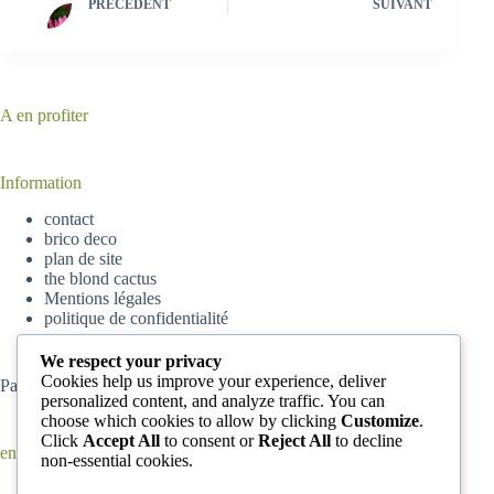
PRÉCÉDENT
SUIVANT
A en profiter
Information
contact
brico deco
plan de site
the blond cactus
Mentions légales
politique de confidentialité
We respect your privacy
Cookies help us improve your experience, deliver
Partenaire
parisskyscrapers
personalized content, and analyze traffic. You can
choose which cookies to allow by clicking
Customize
.
Click
Accept All
to consent or
Reject All
to decline
en ce moment
non-essential cookies.
Comment enlever de la peinture complètement sèche d’un