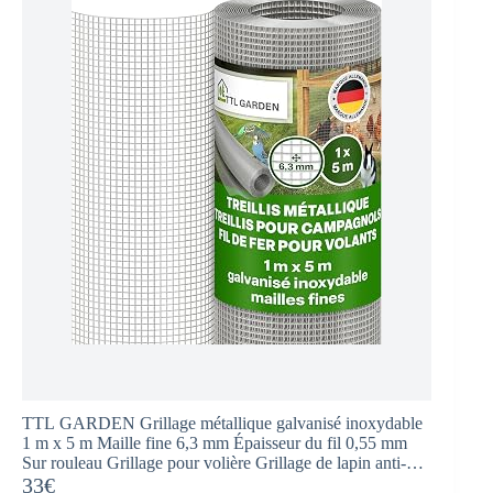
TTL GARDEN Grillage métallique galvanisé inoxydable
1 m x 5 m Maille fine 6,3 mm Épaisseur du fil 0,55 mm
Sur rouleau Grillage pour volière Grillage de lapin anti-
campagnols 5 m x 1 m Largeur des
33€