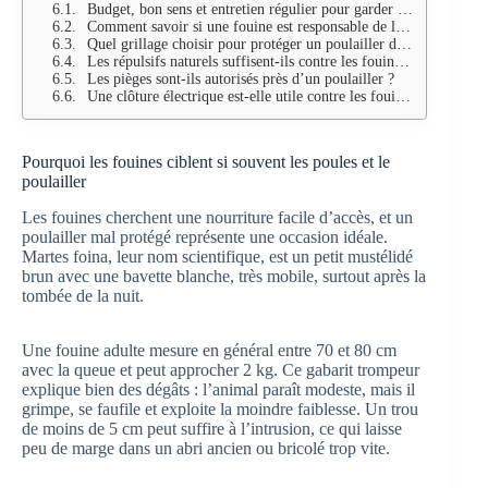
Budget, bon sens et entretien régulier pour garder des poules en sécurité
Comment savoir si une fouine est responsable de la mort d’une poule ?
Quel grillage choisir pour protéger un poulailler des fouines ?
Les répulsifs naturels suffisent-ils contre les fouines ?
Les pièges sont-ils autorisés près d’un poulailler ?
Une clôture électrique est-elle utile contre les fouines ?
Pourquoi les fouines ciblent si souvent les poules et le
poulailler
Les fouines cherchent une nourriture facile d’accès, et un
poulailler mal protégé représente une occasion idéale.
Martes foina, leur nom scientifique, est un petit mustélidé
brun avec une bavette blanche, très mobile, surtout après la
tombée de la nuit.
Une fouine adulte mesure en général entre 70 et 80 cm
avec la queue et peut approcher 2 kg. Ce gabarit trompeur
explique bien des dégâts : l’animal paraît modeste, mais il
grimpe, se faufile et exploite la moindre faiblesse. Un trou
de moins de 5 cm peut suffire à l’intrusion, ce qui laisse
peu de marge dans un abri ancien ou bricolé trop vite.