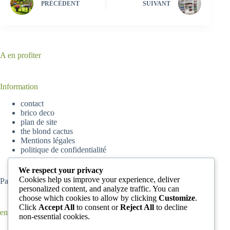
PRÉCÉDENT
SUIVANT
A en profiter
Information
contact
brico deco
plan de site
the blond cactus
Mentions légales
politique de confidentialité
We respect your privacy
Cookies help us improve your experience, deliver
Partenaire
parisskyscrapers
personalized content, and analyze traffic. You can
choose which cookies to allow by clicking
Customize
.
Click
Accept All
to consent or
Reject All
to decline
en ce moment
non-essential cookies.
Comment enlever de la peinture complètement sèche d’un