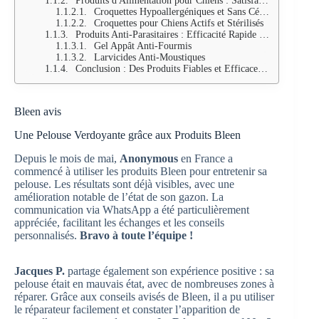
Produits d'Alimentation pour Chiens : Satisfaction des Clients
Croquettes Hypoallergéniques et Sans Céréales
Croquettes pour Chiens Actifs et Stérilisés
Produits Anti-Parasitaires : Efficacité Rapide et Durable
Gel Appât Anti-Fourmis
Larvicides Anti-Moustiques
Conclusion : Des Produits Fiables et Efficaces pour le Jardin et les Animaux
Bleen avis
Une Pelouse Verdoyante grâce aux Produits Bleen
Depuis le mois de mai,
Anonymous
en France a
commencé à utiliser les produits Bleen pour entretenir sa
pelouse. Les résultats sont déjà visibles, avec une
amélioration notable de l’état de son gazon. La
communication via WhatsApp a été particulièrement
appréciée, facilitant les échanges et les conseils
personnalisés.
Bravo à toute l’équipe !
Jacques P.
partage également son expérience positive : sa
pelouse était en mauvais état, avec de nombreuses zones à
réparer. Grâce aux conseils avisés de Bleen, il a pu utiliser
le réparateur facilement et constater l’apparition de