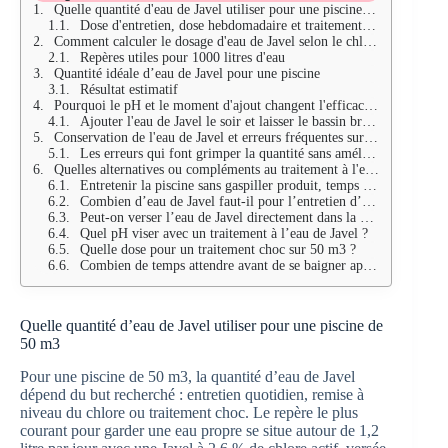
Quelle quantité d'eau de Javel utiliser pour une piscine de 50 m3
Dose d'entretien, dose hebdomadaire et traitement choc
Comment calculer le dosage d'eau de Javel selon le chlore actif
Repères utiles pour 1000 litres d'eau
Quantité idéale d’eau de Javel pour une piscine
Résultat estimatif
Pourquoi le pH et le moment d'ajout changent l'efficacité du traitement
Ajouter l'eau de Javel le soir et laisser le bassin brasser
Conservation de l'eau de Javel et erreurs fréquentes sur une piscine de 50 m3
Les erreurs qui font grimper la quantité sans améliorer l'eau
Quelles alternatives ou compléments au traitement à l'eau de Javel
Entretenir la piscine sans gaspiller produit, temps et énergie
Combien d’eau de Javel faut-il pour l’entretien d’une piscine de 50 m3 ?
Peut-on verser l’eau de Javel directement dans la piscine ?
Quel pH viser avec un traitement à l’eau de Javel ?
Quelle dose pour un traitement choc sur 50 m3 ?
Combien de temps attendre avant de se baigner après ajout d’eau de Javel ?
Quelle quantité d’eau de Javel utiliser pour une piscine de
50 m3
Pour une piscine de 50 m3, la quantité d’eau de Javel
dépend du but recherché : entretien quotidien, remise à
niveau du chlore ou traitement choc. Le repère le plus
courant pour garder une eau propre se situe autour de 1,2