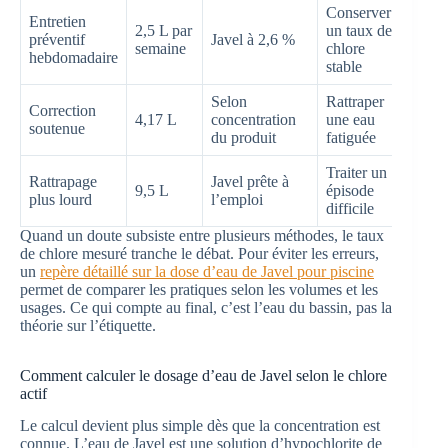
Conserver
Entretien
2,5 L par
un taux de
préventif
Javel à 2,6 %
semaine
chlore
hebdomadaire
stable
Selon
Rattraper
Correction
4,17 L
concentration
une eau
soutenue
du produit
fatiguée
Traiter un
Rattrapage
Javel prête à
9,5 L
épisode
plus lourd
l’emploi
difficile
Quand un doute subsiste entre plusieurs méthodes, le taux
de chlore mesuré tranche le débat. Pour éviter les erreurs,
un
repère détaillé sur la dose d’eau de Javel pour piscine
permet de comparer les pratiques selon les volumes et les
usages. Ce qui compte au final, c’est l’eau du bassin, pas la
théorie sur l’étiquette.
Comment calculer le dosage d’eau de Javel selon le chlore
actif
Le calcul devient plus simple dès que la concentration est
connue. L’eau de Javel est une solution d’hypochlorite de