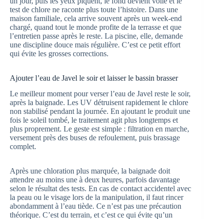
un jour, puis les yeux piquent, le fond devient voilé et le
test de chlore ne raconte plus toute l’histoire. Dans une
maison familiale, cela arrive souvent après un week-end
chargé, quand tout le monde profite de la terrasse et que
l’entretien passe après le reste. La piscine, elle, demande
une discipline douce mais régulière. C’est ce petit effort
qui évite les grosses corrections.
Ajouter l’eau de Javel le soir et laisser le bassin brasser
Le meilleur moment pour verser l’eau de Javel reste le soir,
après la baignade. Les UV détruisent rapidement le chlore
non stabilisé pendant la journée. En ajoutant le produit une
fois le soleil tombé, le traitement agit plus longtemps et
plus proprement. Le geste est simple : filtration en marche,
versement près des buses de refoulement, puis brassage
complet.
Après une chloration plus marquée, la baignade doit
attendre au moins une à deux heures, parfois davantage
selon le résultat des tests. En cas de contact accidentel avec
la peau ou le visage lors de la manipulation, il faut rincer
abondamment à l’eau tiède. Ce n’est pas une précaution
théorique. C’est du terrain, et c’est ce qui évite qu’un