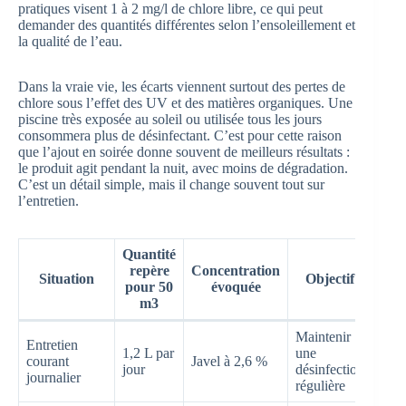
pratiques visent 1 à 2 mg/l de chlore libre, ce qui peut
demander des quantités différentes selon l’ensoleillement et
la qualité de l’eau.
Dans la vraie vie, les écarts viennent surtout des pertes de
chlore sous l’effet des UV et des matières organiques. Une
piscine très exposée au soleil ou utilisée tous les jours
consommera plus de désinfectant. C’est pour cette raison
que l’ajout en soirée donne souvent de meilleurs résultats :
le produit agit pendant la nuit, avec moins de dégradation.
C’est un détail simple, mais il change souvent tout sur
l’entretien.
Quantité
repère
Concentration
Situation
Objectif
pour 50
évoquée
m3
Maintenir
Entretien
1,2 L par
une
courant
Javel à 2,6 %
jour
désinfection
journalier
régulière