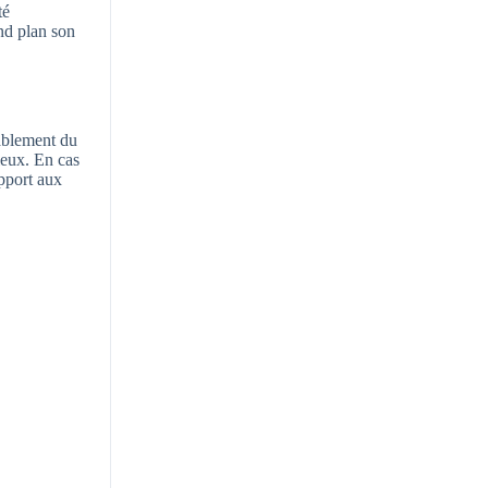
té
nd plan son
tablement du
ieux. En cas
apport aux