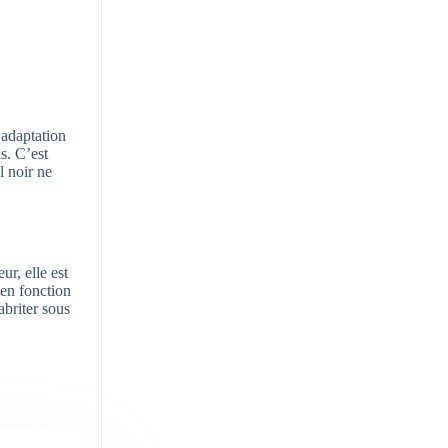
’adaptation
s. C’est
l noir ne
ur, elle est
 en fonction
abriter sous