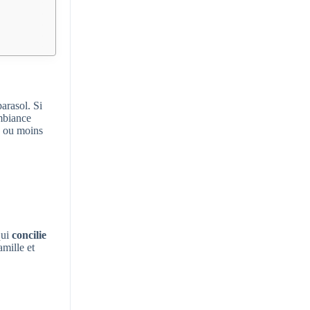
arasol. Si
ambiance
us ou moins
qui
concilie
amille et