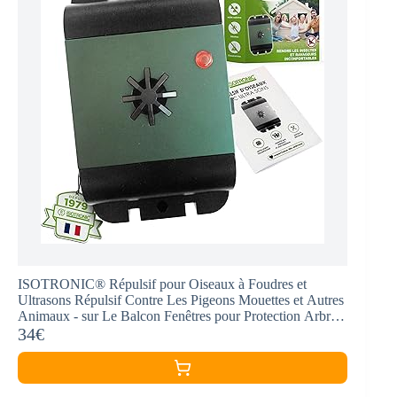
ISOTRONIC® Répulsif pour Oiseaux à Foudres et
Ultrasons Répulsif Contre Les Pigeons Mouettes et Autres
Animaux - sur Le Balcon Fenêtres pour Protection Arbre
fruitier (1 piéce)
34€