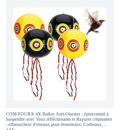
COM-FOUR® 4X Ballon Anti-Oiseaux - épouvantail à
Suspendre avec Yeux réfléchissants et Rayures crépitantes
- effaroucheur d'oiseaux pour étourneaux, Corbeaux,
choucas, Pigeons (4 pièces - Ballon)