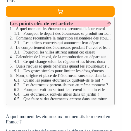
15€
Les points clés de cet article
À quel moment les étourneaux prennent-ils leur envol en France ?
Pourquoi le départ des étourneaux se produit surtout en automne
Comment reconnaître la migration saisonnière des étourneaux sans se tromper
Les indices concrets qui annoncent leur départ
Le comportement des étourneaux pendant l’envol et les regroupements
Pourquoi les villes attirent autant cet oiseau
Calendrier de l’envol, de la reproduction au départ automnal
Ce qui change selon les régions et les hivers doux
Quels risques et quels bénéfices quand les étourneaux restent près des habitations ?
Des gestes simples pour limiter les désagréments
Nom, origine et place de l’étourneau sansonnet dans la nature
Quand les jeunes étourneaux quittent-ils le nid ?
Les étourneaux partent-ils tous au même moment ?
Pourquoi voit-on surtout leur envol le matin et le soir ?
Les étourneaux sont-ils utiles dans un jardin ?
Que faire si des étourneaux entrent dans une toiture ou un bâtiment ?
À quel moment les étourneaux prennent-ils leur envol en
France ?