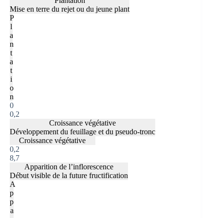
Plantation
Mise en terre du rejet ou du jeune plant
P
l
a
n
t
a
t
i
o
n
0
0,2
Croissance végétative
Développement du feuillage et du pseudo-tronc
Croissance végétative
0,2
8,7
Apparition de l’inflorescence
Début visible de la future fructification
A
p
p
a