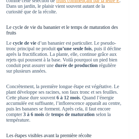
comme cette sélection de
fruits commençant par la lettre E
.
Dans un jardin, le plaisir vient souvent autant de la
curiosité que de la récolte.
Le cycle de vie du bananier et le temps de maturation des
fruits
Le
cycle de vie
d’un bananier est particulier. Le pseudo-
tronc principal ne produit
qu’une seule fois
, puis il décline
après la fructification. La plante, elle, continue grâce aux
rejets qui poussent à la base. Voilà pourquoi un pied bien
conduit peut assurer une
durée de production
régulière
sur plusieurs années.
Concrètement, la première longue étape est végétative. Le
plant développe ses racines, son faux tronc et ses feuilles.
Cette phase dure souvent
6 à 12 mois
. Quand l’énergie
accumulée est suffisante, l’inflorescence apparaît au centre,
puis les bananes se forment. Après cela, il faut encore
compter
3 à 6 mois
de
temps de maturation
selon la
température.
Les étapes visibles avant la première récolte