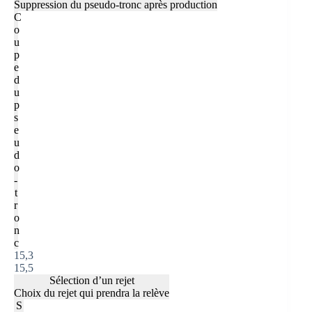
Suppression du pseudo-tronc après production
C
o
u
p
e
d
u
p
s
e
u
d
o
-
t
r
o
n
c
15,3
15,5
Sélection d’un rejet
Choix du rejet qui prendra la relève
S