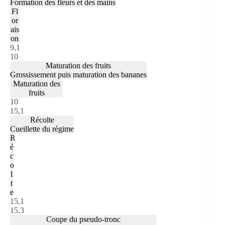
Formation des fleurs et des mains
Fl
or
ais
on
9,1
10
Maturation des fruits
Grossissement puis maturation des bananes
Maturation des
fruits
10
15,1
Récolte
Cueillette du régime
R
é
c
o
l
t
e
15,1
15,3
Coupe du pseudo-tronc