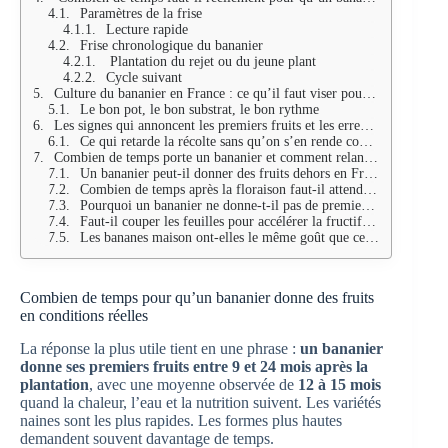
Paramètres de la frise
Lecture rapide
Frise chronologique du bananier
Plantation du rejet ou du jeune plant
Cycle suivant
Culture du bananier en France : ce qu’il faut viser pour espérer une récolte
Le bon pot, le bon substrat, le bon rythme
Les signes qui annoncent les premiers fruits et les erreurs les plus fréquentes
Ce qui retarde la récolte sans qu’on s’en rende compte
Combien de temps porte un bananier et comment relancer un nouveau cycle
Un bananier peut-il donner des fruits dehors en France ?
Combien de temps après la floraison faut-il attendre la récolte ?
Pourquoi un bananier ne donne-t-il pas de premiers fruits après 2 ans ?
Faut-il couper les feuilles pour accélérer la fructification ?
Les bananes maison ont-elles le même goût que celles du commerce ?
Combien de temps pour qu’un bananier donne des fruits
en conditions réelles
La réponse la plus utile tient en une phrase :
un bananier
donne ses premiers fruits entre 9 et 24 mois après la
plantation
, avec une moyenne observée de
12 à 15 mois
quand la chaleur, l’eau et la nutrition suivent. Les variétés
naines sont les plus rapides. Les formes plus hautes
demandent souvent davantage de temps.