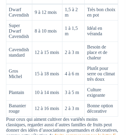
Dwarf
1,5 à 2
Très bon choix
9 à 12 mois
Cavendish
m
en pot
Super
1 à 1,5
Idéal en
Dwarf
8 à 10 mois
m
véranda
Cavendish
Besoin de
Cavendish
12 à 15 mois
2 à 3 m
place et de
standard
chaleur
Plutôt pour
Gros
15 à 18 mois
4 à 6 m
serre ou climat
Michel
très doux
Culture
Plantain
10 à 14 mois
3 à 5 m
exigeante
Bananier
Bonne option
12 à 16 mois
2 à 3 m
rouge
décorative
Pour ceux qui aiment cultiver des variétés moins
classiques, regarder aussi d’autres familles de fruits peut
donner des idées d’associations gourmandes et décoratives,