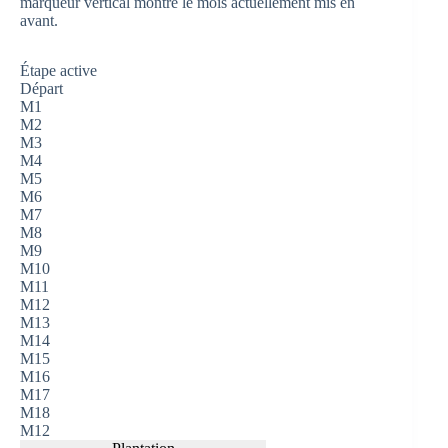
marqueur vertical montre le mois actuellement mis en
avant.
Étape active
Départ
M1
M2
M3
M4
M5
M6
M7
M8
M9
M10
M11
M12
M13
M14
M15
M16
M17
M18
M
12