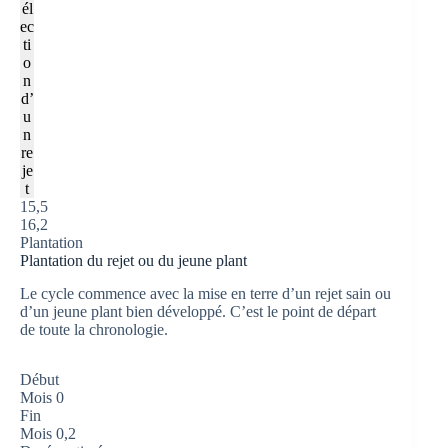
él
ec
ti
o
n
d’
u
n
re
je
t
15,5
16,2
Plantation
Plantation du rejet ou du jeune plant
Le cycle commence avec la mise en terre d’un rejet sain ou
d’un jeune plant bien développé. C’est le point de départ
de toute la chronologie.
Début
Mois 0
Fin
Mois 0,2