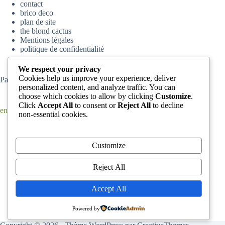
contact
brico deco
plan de site
the blond cactus
Mentions légales
politique de confidentialité
We respect your privacy
Cookies help us improve your experience, deliver
Partenaire
parisskyscrapers
personalized content, and analyze traffic. You can
choose which cookies to allow by clicking
Customize
.
Click
Accept All
to consent or
Reject All
to decline
en ce moment
non-essential cookies.
Comment enlever de la peinture complètement sèche d’un
tapis ?
Comment Accrocher son Horloge Murale : conseils pour
Customize
positionner une horloge murale
Comment hiverner sa piscine ?
Reject All
L’arbre de Judée est-il vraiment un bon choix pour les
petits jardins ?
Accept All
Calculer une poutre IPN : comment être certain que votre
calcul est juste avant d’ouvrir un mur porteur ?
Powered by