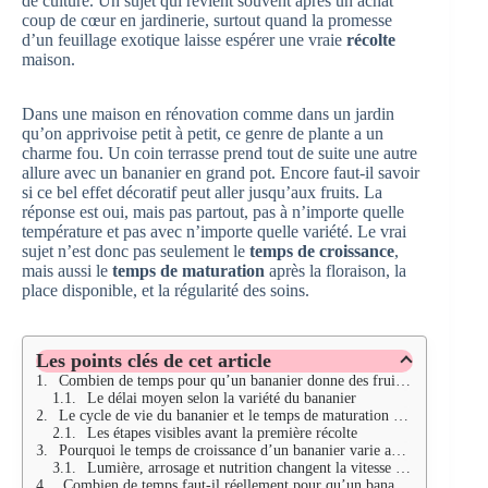
de culture. Un sujet qui revient souvent après un achat
coup de cœur en jardinerie, surtout quand la promesse
d’un feuillage exotique laisse espérer une vraie
récolte
maison.
Dans une maison en rénovation comme dans un jardin
qu’on apprivoise petit à petit, ce genre de plante a un
charme fou. Un coin terrasse prend tout de suite une autre
allure avec un bananier en grand pot. Encore faut-il savoir
si ce bel effet décoratif peut aller jusqu’aux fruits. La
réponse est oui, mais pas partout, pas à n’importe quelle
température et pas avec n’importe quelle variété. Le vrai
sujet n’est donc pas seulement le
temps de croissance
,
mais aussi le
temps de maturation
après la floraison, la
place disponible, et la régularité des soins.
Les points clés de cet article
Combien de temps pour qu’un bananier donne des fruits en conditions réelles
Le délai moyen selon la variété du bananier
Le cycle de vie du bananier et le temps de maturation des fruits
Les étapes visibles avant la première récolte
Pourquoi le temps de croissance d’un bananier varie autant
Lumière, arrosage et nutrition changent la vitesse de fructification
Combien de temps faut-il réellement pour qu’un bananier donne ses premiers fruits ?