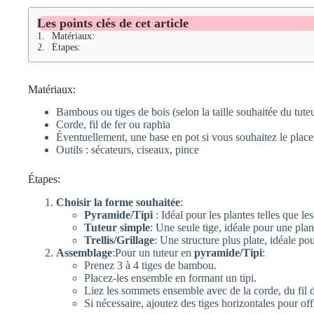
Les points clés de cet article
Matériaux:
Étapes:
Matériaux:
Bambous ou tiges de bois (selon la taille souhaitée du tuteu
Corde, fil de fer ou raphia
Éventuellement, une base en pot si vous souhaitez le placer
Outils : sécateurs, ciseaux, pince
Étapes:
Choisir la forme souhaitée
:
Pyramide/Tipi
: Idéal pour les plantes telles que les
Tuteur simple
: Une seule tige, idéale pour une pla
Trellis/Grillage
: Une structure plus plate, idéale po
Assemblage
:Pour un tuteur en
pyramide/Tipi
:
Prenez 3 à 4 tiges de bambou.
Placez-les ensemble en formant un tipi.
Liez les sommets ensemble avec de la corde, du fil d
Si nécessaire, ajoutez des tiges horizontales pour off