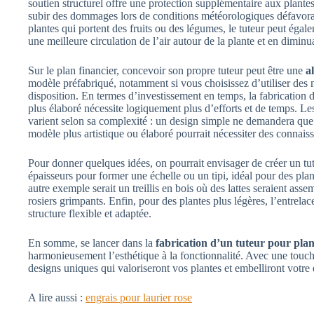
soutien structurel offre une protection supplémentaire aux plantes
subir des dommages lors de conditions météorologiques défavora
plantes qui portent des fruits ou des légumes, le tuteur peut égale
une meilleure circulation de l’air autour de la plante et en diminu
Sur le plan financier, concevoir son propre tuteur peut être une
a
modèle préfabriqué, notamment si vous choisissez d’utiliser des 
disposition. En termes d’investissement en temps, la fabrication 
plus élaboré nécessite logiquement plus d’efforts et de temps. Le
varient selon sa complexité : un design simple ne demandera que
modèle plus artistique ou élaboré pourrait nécessiter des connais
Pour donner quelques idées, on pourrait envisager de créer un tu
épaisseurs pour former une échelle ou un tipi, idéal pour des pl
autre exemple serait un treillis en bois où des lattes seraient asse
rosiers grimpants. Enfin, pour des plantes plus légères, l’entrelac
structure flexible et adaptée.
En somme, se lancer dans la
fabrication d’un tuteur pour pla
harmonieusement l’esthétique à la fonctionnalité. Avec une touche
designs uniques qui valoriseront vos plantes et embelliront votre
A lire aussi :
engrais pour laurier rose