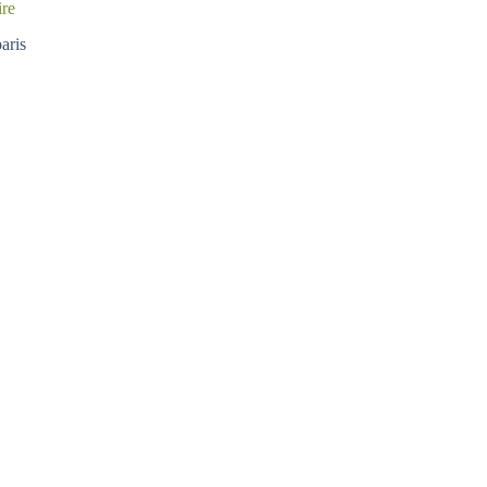
ire
aris