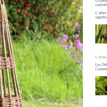
La pata
caractér
L’arbre
signific
L’actus 
Les Dél
Commenc