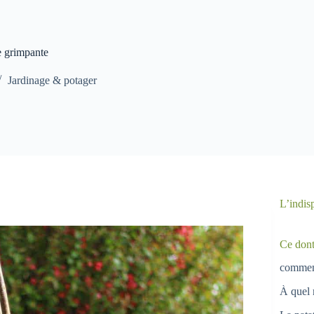
e grimpante
Jardinage & potager
L’indis
Ce dont
comment
À quel 