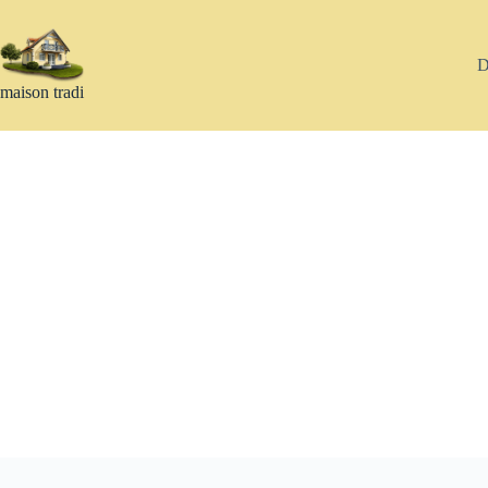
Passer
au
contenu
D
maison tradi