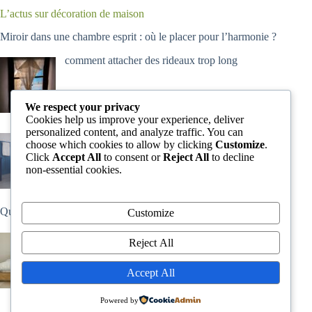
L’actus sur décoration de maison
Miroir dans une chambre esprit : où le placer pour l’harmonie ?
comment attacher des rideaux trop long
We respect your privacy
Cookies help us improve your experience, deliver
personalized content, and analyze traffic. You can
salle de bain style grecque
choose which cookies to allow by clicking
Customize
.
Click
Accept All
to consent or
Reject All
to decline
non-essential cookies.
Quelle est la température optimale pour un congélateur
Customize
comment assouplir du linge de lit
Reject All
Accept All
Powered by