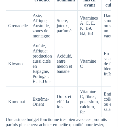
avant
cuisine
Asie,
Dans un
Vitamines
Afrique,
Sucré,
smoothie
A, C, E,
Grenadelle
Australie,
juteux,
ou sur
K, B9,
zones de
parfumé
un
B2, B3
montagne
yaourt
Arabie,
Afrique;
En
production
Acidulé,
salade
aussi citée
entre
Vitamine
Kiwano
de fruits
en
melon et
C
bien
Espagne,
banane
fraîche
Portugal,
États-Unis
Vitamine
Entier en
Doux et
C, fibres,
Extrême-
collation
Kumquat
vif à la
potassium,
Orient
ou en
fois
calcium,
salade
fer
Une astuce budget fonctionne très bien avec ces produits
parfois plus chers: acheter en petite quantité pour tester,