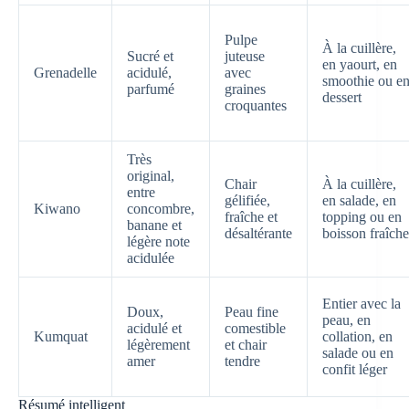
Pulpe
À la cuillère,
Sucré et
juteuse
en yaourt, en
Grenadelle
acidulé,
avec
smoothie ou e
parfumé
graines
dessert
croquantes
Très
original,
Chair
À la cuillère,
entre
gélifiée,
en salade, en
Kiwano
concombre,
fraîche et
topping ou en
banane et
désaltérante
boisson fraîche
légère note
acidulée
Entier avec la
Doux,
Peau fine
peau, en
acidulé et
comestible
Kumquat
collation, en
légèrement
et chair
salade ou en
amer
tendre
confit léger
Résumé intelligent