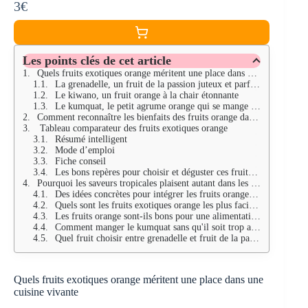
3€
Les points clés de cet article
Quels fruits exotiques orange méritent une place dans une cuisine vivante
La grenadelle, un fruit de la passion juteux et parfumé
Le kiwano, un fruit orange à la chair étonnante
Le kumquat, le petit agrume orange qui se mange entier
Comment reconnaître les bienfaits des fruits orange dans une alimentation saine
Tableau comparateur des fruits exotiques orange
Résumé intelligent
Mode d’emploi
Fiche conseil
Les bons repères pour choisir et déguster ces fruits exotiques
Pourquoi les saveurs tropicales plaisent autant dans les cuisines de 2026
Des idées concrètes pour intégrer les fruits orange au menu de la semaine
Quels sont les fruits exotiques orange les plus faciles à découvrir ?
Les fruits orange sont-ils bons pour une alimentation saine ?
Comment manger le kumquat sans qu'il soit trop acide ?
Quel fruit choisir entre grenadelle et fruit de la passion ?
Quels fruits exotiques orange méritent une place dans une
cuisine vivante