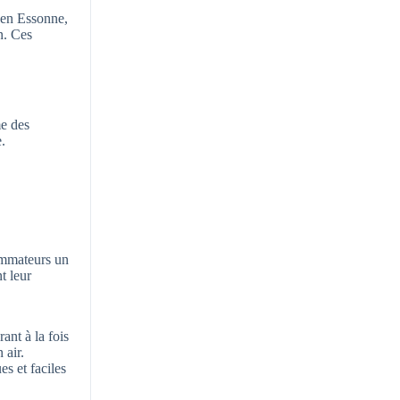
, en Essonne,
n. Ces
me des
.
sommateurs un
t leur
ant à la fois
 air.
s et faciles