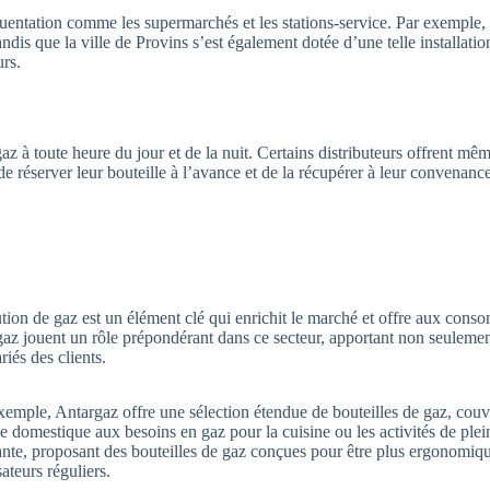
équentation comme les supermarchés et les stations-service. Par exemple
dis que la ville de Provins s’est également dotée d’une telle installatio
urs.
 gaz à toute heure du jour et de la nuit. Certains distributeurs offrent mê
réserver leur bouteille à l’avance et de la récupérer à leur convenance
bution de gaz est un élément clé qui enrichit le marché et offre aux con
gaz jouent un rôle prépondérant dans ce secteur, apportant non seulemen
iés des clients.
xemple, Antargaz offre une sélection étendue de bouteilles de gaz, couvr
e domestique aux besoins en gaz pour la cuisine ou les activités de plein
te, proposant des bouteilles de gaz conçues pour être plus ergonomique
sateurs réguliers.