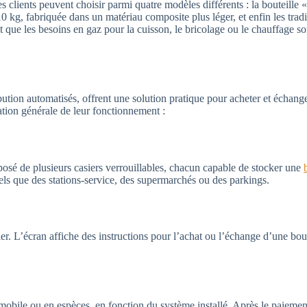
s clients peuvent choisir parmi quatre modèles différents : la bouteille 
10 kg, fabriquée dans un matériau composite plus léger, et enfin les tradi
 que les besoins en gaz pour la cuisson, le bricolage ou le chauffage so
ibution automatisés, offrent une solution pratique pour acheter et échang
ation générale de leur fonctionnement :
osé de plusieurs casiers verrouillables, chacun capable de stocker une
 tels que des stations-service, des supermarchés ou des parkings.
avier. L’écran affiche des instructions pour l’achat ou l’échange d’une bou
mobile ou en espèces, en fonction du système installé. Après le paiement