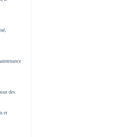
rmé,
 maintenance
pour des
s et