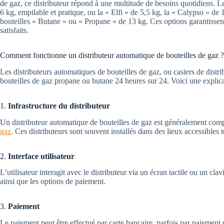
de gaz, ce distributeur répond à une multitude de besoins quotidiens. Le
6 kg, empilable et pratique, ou la « Elfi » de 5,5 kg, la « Calypso » de 
bouteilles « Butane » ou « Propane » de 13 kg. Ces options garantissent
satisfaits.
Comment fonctionne un distributeur automatique de bouteilles de gaz ?
Les distributeurs automatiques de bouteilles de gaz, ou casiers de distr
bouteilles de gaz propane ou butane 24 heures sur 24. Voici une explic
1.
Infrastructure du distributeur
Un distributeur automatique de bouteilles de gaz est généralement comp
gaz
. Ces distributeurs sont souvent installés dans des lieux accessibles
2.
Interface utilisateur
L’utilisateur interagit avec le distributeur via un écran tactile ou un cl
ainsi que les options de paiement.
3.
Paiement
Le paiement peut être effectué par carte bancaire, parfois par paiement 