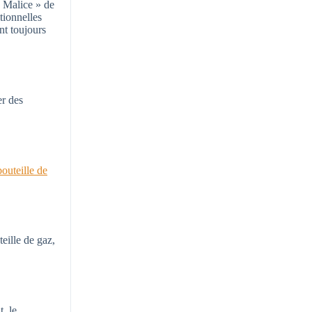
« Malice » de
tionnelles
nt toujours
er des
bouteille de
teille de gaz,
, le