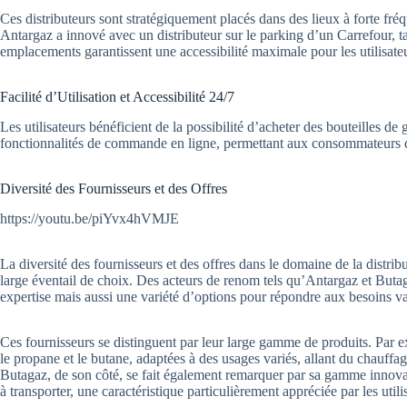
Ces distributeurs sont stratégiquement placés dans des lieux à forte fr
Antargaz a innové avec un distributeur sur le parking d’un Carrefour, tan
emplacements garantissent une accessibilité maximale pour les utilisate
Facilité d’Utilisation et Accessibilité 24/7
Les utilisateurs bénéficient de la possibilité d’acheter des bouteilles de
fonctionnalités de commande en ligne, permettant aux consommateurs de 
Diversité des Fournisseurs et des Offres
https://youtu.be/piYvx4hVMJE
La diversité des fournisseurs et des offres dans le domaine de la distri
large éventail de choix. Des acteurs de renom tels qu’Antargaz et Buta
expertise mais aussi une variété d’options pour répondre aux besoins var
Ces fournisseurs se distinguent par leur large gamme de produits. Par e
le propane et le butane, adaptées à des usages variés, allant du chauffag
Butagaz, de son côté, se fait également remarquer par sa gamme innovan
à transporter, une caractéristique particulièrement appréciée par les utili