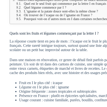
Quel est le seul fruit qui commence par la lettre I en français
Quel légume commence par I ?
L’igname et la patate douce sont-elles la même chose ?
Où trouver de l’icaque ou de l’igname en France ?
Pourquoi voit-on d’autres mots en I dans certaines recherches
Quels sont les fruits et légumes commençant par la lettre I ?
La réponse courte tient en peu de mots : l’icaque est le fruit le pl
français. Cette rareté intrigue toujours, surtout quand une liste a
scolaire ou un petit bac improvisé autour de la table.
Dans une maison en rénovation, ce genre de détail finit parfois 
peinture. Un soir de tri dans des cartons de cuisine, une simple q
entre vieux carnets, étiquettes de marché et livres de recettes. Le co
cache des produits bien réels, avec une histoire et des usages préc
Fruit en I le plus cité : icaque
Légume en I le plus cité : igname
Origine fréquente : zones tropicales et subtropicales
Présence en France : plutôt en épiceries spécialisées, mar
Usage courant : cuisine familiale, purées, bouillis, confiture