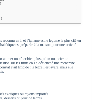
 ?
 ?
us reconnu en I, et l’igname est le légume le plus cité en
lphabétique est préparée à la maison pour une activité
par animer un dîner bien plus qu’un nuancier de
uestion sur les fruits en I a déclenché une recherche
nstat était limpide : la lettre I est avare, mais elle
is.
chés exotiques ou rayons importés
s, desserts ou jeux de lettres