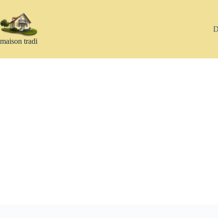
Passer
au
contenu
D
maison tradi