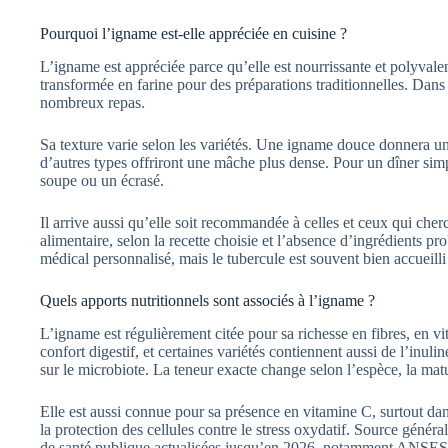
Pourquoi l’igname est-elle appréciée en cuisine ?
L’igname est appréciée parce qu’elle est nourrissante et polyvalent
transformée en farine pour des préparations traditionnelles. Dans 
nombreux repas.
Sa texture varie selon les variétés. Une igname douce donnera un 
d’autres types offriront une mâche plus dense. Pour un dîner sim
soupe ou un écrasé.
Il arrive aussi qu’elle soit recommandée à celles et ceux qui cher
alimentaire, selon la recette choisie et l’absence d’ingrédients p
médical personnalisé, mais le tubercule est souvent bien accueilli
Quels apports nutritionnels sont associés à l’igname ?
L’igname est régulièrement citée pour sa richesse en fibres, en vi
confort digestif, et certaines variétés contiennent aussi de l’inuli
sur le microbiote. La teneur exacte change selon l’espèce, la mat
Elle est aussi connue pour sa présence en vitamine C, surtout dans
la protection des cellules contre le stress oxydatif. Source généra
de santé publique actualisées jusqu’en 2026, notamment ANSES e