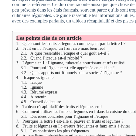
comme la référence. Ce duo rare raconte aussi quelque chose de pl
peu présents dans les étals français, souvent parce qu’ils sont tro
culinaires régionales. Ce guide rassemble les informations utiles, 
avec des exemples parlants, un tableau récapitulatif et des pistes p
Les points clés de cet article
Quels sont les fruits et légumes commençant par la lettre I ?
Fruit en I : l’icaque, un fruit rare mais bien réel
À quoi ressemble l’icaque et quel goût a-t-il ?
Quand l’icaque est-il récolté ?
Légume en I : l’igname, tubercule nourrissant et très utilisé
Pourquoi l’igname est-elle appréciée en cuisine ?
Quels apports nutritionnels sont associés à l’igname ?
Icaque vs igname
Icaque
Igname
Résumé express
À retenir
Conseil de lecture
Tableau récapitulatif des fruits et légumes en I
Comment utiliser les fruits et légumes en I dans la cuisine du quot
Des idées concrètes pour l’igname et l’icaque
Pourquoi la lettre I est-elle si pauvre en fruits et légumes ?
Fruits et légumes en I : erreurs fréquentes et faux amis à éviter
Les confusions les plus fréquentes
Autres listes alphabétiques utiles pour compléter un index aliment