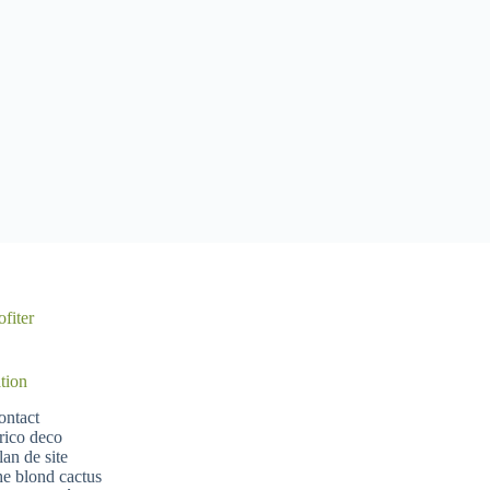
fiter
tion
ontact
rico deco
lan de site
he blond cactus