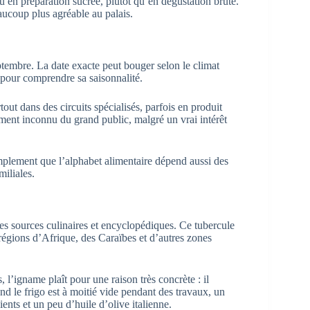
ou en préparation sucrée, plutôt qu’en dégustation brute.
eaucoup plus agréable au palais.
tembre. La date exacte peut bouger selon le climat
le pour comprendre sa saisonnalité.
rtout dans des circuits spécialisés, parfois en produit
ment inconnu du grand public, malgré un vrai intérêt
simplement que l’alphabet alimentaire dépend aussi des
iliales.
les sources culinaires et encyclopédiques. Ce tubercule
égions d’Afrique, des Caraïbes et d’autres zones
 l’igname plaît pour une raison très concrète : il
uand le frigo est à moitié vide pendant des travaux, un
ents et un peu d’huile d’olive italienne.