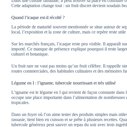
Dans une cuisine familiale, il peut trouver sa place en confiture 
Cette adaptation change tout : un fruit discret devient soudain b
Quand l’icaque est-il récolté ?
La période de maturité souvent mentionnée se situe autour de sep
local, l’exposition et la zone de culture, mais ce repère reste uti
Sur les marchés français, l’icaque reste peu visible. Il apparaît su
importé. Ce manque de présence explique pourquoi il reste large
culturel et botanique.
Un fruit rare ne vaut pas moins qu’un fruit célèbre. Il rappelle 
routes commerciales, des habitudes culinaires et des mémoires fam
Légume en I : l’igname, tubercule nourrissant et très utilisé
L’igname est le légume en I qui revient de façon constante dans 
occupe une place importante dans l’alimentation de nombreuses r
tropicales.
Dans un foyer où l’on aime tester des produits simples mais utiles,
rassasie, tient bien en cuisson et se prête à plusieurs recettes. Q
tubercule généreux peut sauver un repas du soir avec trois ingrédi