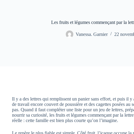
Les fruits et légumes commençant par la lett
Vanessa. Garnier
22 novem
Il y a des lettres qui remplissent un panier sans effort, et puis il 
de travail encore couvert de poussière et des cagettes posées au s
pas. Quand il faut compléter une liste pour un jeu de lettres, pré
nourrir sa curiosité, les fruits et légumes commençant par la lettre
réelle : cette famille est bien plus courte qu’on l’imagine.
Le repère le plus fiable est simple. Côté fruit, l’icaque occupe l