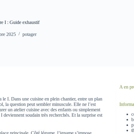
re I : Guide exhaustif
bre 2025
potager
A en pro
y a le I. Dans une cuisine en plein chantier, entre un plan
ol, la question peut sembler minuscule. Elle ne l’est
Informa
parer un atelier cuisine avec des enfants ou simplement
c
 I deviennent soudain très recherchés. Et la surprise est
b
p
t
a place principale. Côté légume, l’igname s’impose