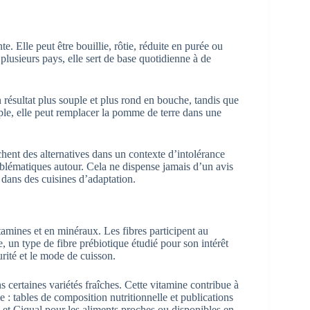
e. Elle peut être bouillie, rôtie, réduite en purée ou
plusieurs pays, elle sert de base quotidienne à de
résultat plus souple et plus rond en bouche, tandis que
ple, elle peut remplacer la pomme de terre dans une
chent des alternatives dans un contexte d’intolérance
roblématiques autour. Cela ne dispense jamais d’un avis
 dans des cuisines d’adaptation.
tamines et en minéraux. Les fibres participent au
ne, un type de fibre prébiotique étudié pour son intérêt
urité et le mode de cuisson.
 certaines variétés fraîches. Cette vitamine contribue à
le : tables de composition nutritionnelle et publications
t Ciqual pour les aliments proches ou disponibles en