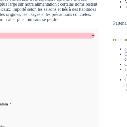
M
us large sur notre alimentation : certains noms restent
p
picaux, importé selon les saisons et liés à des habitudes
les origines, les usages et les précautions concrètes,
our aller plus loin sans se perdre.
Partena
en ce 
c
C
c
C
L
l
C
q
p
idien ?
aire