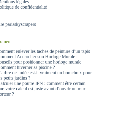
entions légales
olitique de confidentialité
ire
parisskyscrapers
moment
omment enlever les taches de peinture d’un tapis
omment Accrocher son Horloge Murale :
onseils pour positionner une horloge murale
omment hiverner sa piscine ?
’arbre de Judée est-il vraiment un bon choix pour
es petits jardins ?
alculer une poutre IPN : comment être certain
ue votre calcul est juste avant d’ouvrir un mur
orteur ?