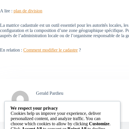
A lire :
plan de division
La matrice cadastrale est un outil essentiel pour les autorités locales, 
configuration et la composition d’une zone géographique spécifique. P
auprès de l’administration locale ou de l’organisme responsable de la g
En relation :
Comment modifier le cadastre
?
Gerald Pardieu
We respect your privacy
ARTICLES: 356
Cookies help us improve your experience, deliver
personalized content, and analyze traffic. You can
choose which cookies to allow by clicking
Customize
.
Click
Accept All
to consent or
Reject All
to decline