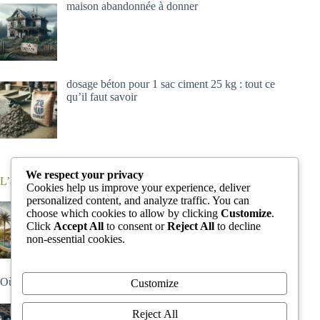
maison abandonnée à donner
dosage béton pour 1 sac ciment 25 kg : tout ce
qu’il faut savoir
We respect your privacy
L’actus constructeur de maison
Cookies help us improve your experience, deliver
personalized content, and analyze traffic. You can
pourquoi séjourner à la villa comporta alma da
choose which cookies to allow by clicking
Customize
.
comporta ?
Click
Accept All
to consent or
Reject All
to decline
non-essential cookies.
Où commander un portail en PVC ?
Customize
Salon de l’Habitat 2024
Reject All