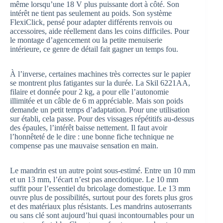
même lorsqu’une 18 V plus puissante dort à côté. Son
intérêt ne tient pas seulement au poids. Son système
FlexiClick, pensé pour adapter différents renvois ou
accessoires, aide réellement dans les coins difficiles. Pour
le montage d’agencement ou la petite menuiserie
intérieure, ce genre de détail fait gagner un temps fou.
À l’inverse, certaines machines très correctes sur le papier
se montrent plus fatigantes sur la durée. La Skil 6221AA,
filaire et donnée pour 2 kg, a pour elle l’autonomie
illimitée et un câble de 6 m appréciable. Mais son poids
demande un petit temps d’adaptation. Pour une utilisation
sur établi, cela passe. Pour des vissages répétitifs au-dessus
des épaules, l’intérêt baisse nettement. Il faut avoir
l’honnêteté de le dire : une bonne fiche technique ne
compense pas une mauvaise sensation en main.
Le mandrin est un autre point sous-estimé. Entre un 10 mm
et un 13 mm, l’écart n’est pas anecdotique. Le 10 mm
suffit pour l’essentiel du bricolage domestique. Le 13 mm
ouvre plus de possibilités, surtout pour des forets plus gros
et des matériaux plus résistants. Les mandrins autoserrants
ou sans clé sont aujourd’hui quasi incontournables pour un