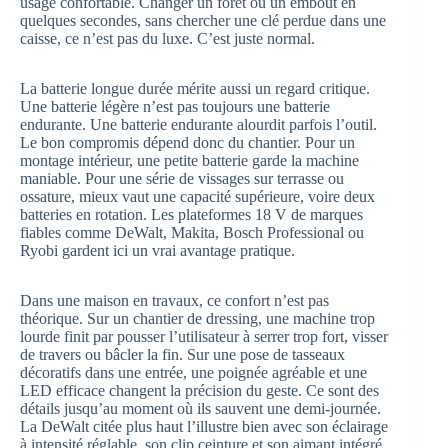
usage confortable. Changer un foret ou un embout en
quelques secondes, sans chercher une clé perdue dans une
caisse, ce n’est pas du luxe. C’est juste normal.
La batterie longue durée mérite aussi un regard critique.
Une batterie légère n’est pas toujours une batterie
endurante. Une batterie endurante alourdit parfois l’outil.
Le bon compromis dépend donc du chantier. Pour un
montage intérieur, une petite batterie garde la machine
maniable. Pour une série de vissages sur terrasse ou
ossature, mieux vaut une capacité supérieure, voire deux
batteries en rotation. Les plateformes 18 V de marques
fiables comme DeWalt, Makita, Bosch Professional ou
Ryobi gardent ici un vrai avantage pratique.
Dans une maison en travaux, ce confort n’est pas
théorique. Sur un chantier de dressing, une machine trop
lourde finit par pousser l’utilisateur à serrer trop fort, visser
de travers ou bâcler la fin. Sur une pose de tasseaux
décoratifs dans une entrée, une poignée agréable et une
LED efficace changent la précision du geste. Ce sont des
détails jusqu’au moment où ils sauvent une demi-journée.
La DeWalt citée plus haut l’illustre bien avec son éclairage
à intensité réglable, son clip ceinture et son aimant intégré.