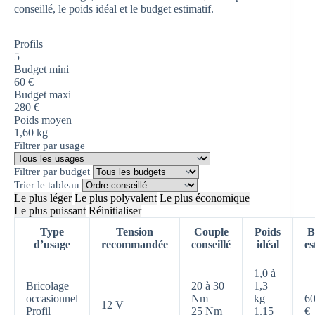
conseillé, le poids idéal et le budget estimatif.
Profils
5
Budget mini
60 €
Budget maxi
280 €
Poids moyen
1,60 kg
Filtrer par usage
Filtrer par budget
Trier le tableau
Le plus léger
Le plus polyvalent
Le plus économique
Le plus puissant
Réinitialiser
Type
Tension
Couple
Poids
B
d’usage
recommandée
conseillé
idéal
es
1,0 à
Bricolage
20 à 30
1,3
occasionnel
Nm
kg
60
12 V
Profil
25 Nm
1.15
€