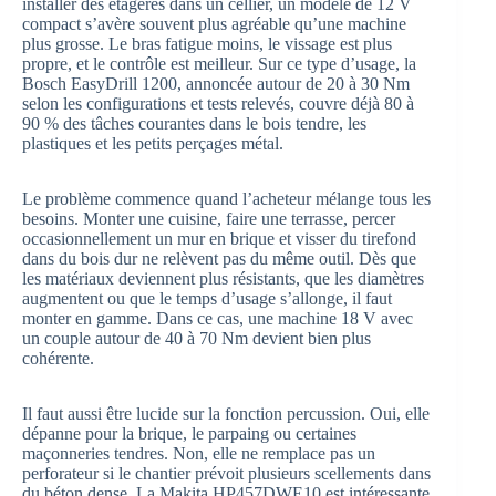
installer des étagères dans un cellier, un modèle de 12 V
compact s’avère souvent plus agréable qu’une machine
plus grosse. Le bras fatigue moins, le vissage est plus
propre, et le contrôle est meilleur. Sur ce type d’usage, la
Bosch EasyDrill 1200, annoncée autour de 20 à 30 Nm
selon les configurations et tests relevés, couvre déjà 80 à
90 % des tâches courantes dans le bois tendre, les
plastiques et les petits perçages métal.
Le problème commence quand l’acheteur mélange tous les
besoins. Monter une cuisine, faire une terrasse, percer
occasionnellement un mur en brique et visser du tirefond
dans du bois dur ne relèvent pas du même outil. Dès que
les matériaux deviennent plus résistants, que les diamètres
augmentent ou que le temps d’usage s’allonge, il faut
monter en gamme. Dans ce cas, une machine 18 V avec
un couple autour de 40 à 70 Nm devient bien plus
cohérente.
Il faut aussi être lucide sur la fonction percussion. Oui, elle
dépanne pour la brique, le parpaing ou certaines
maçonneries tendres. Non, elle ne remplace pas un
perforateur si le chantier prévoit plusieurs scellements dans
du béton dense. La Makita HP457DWE10 est intéressante