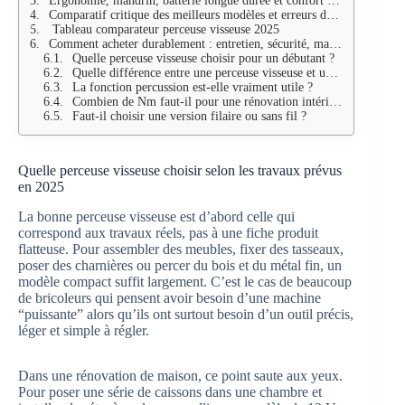
Ergonomie, mandrin, batterie longue durée et confort d’usage au quotidien
Comparatif critique des meilleurs modèles et erreurs d’achat les plus fréquentes
Tableau comparateur perceuse visseuse 2025
Comment acheter durablement : entretien, sécurité, marques fiables et budget cohérent
Quelle perceuse visseuse choisir pour un débutant ?
Quelle différence entre une perceuse visseuse et une visseuse à choc ?
La fonction percussion est-elle vraiment utile ?
Combien de Nm faut-il pour une rénovation intérieure ?
Faut-il choisir une version filaire ou sans fil ?
Quelle perceuse visseuse choisir selon les travaux prévus
en 2025
La bonne perceuse visseuse est d’abord celle qui
correspond aux travaux réels, pas à une fiche produit
flatteuse. Pour assembler des meubles, fixer des tasseaux,
poser des charnières ou percer du bois et du métal fin, un
modèle compact suffit largement. C’est le cas de beaucoup
de bricoleurs qui pensent avoir besoin d’une machine
“puissante” alors qu’ils ont surtout besoin d’un outil précis,
léger et simple à régler.
Dans une rénovation de maison, ce point saute aux yeux.
Pour poser une série de caissons dans une chambre et