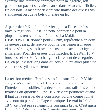
exemple une référence appréciée pour sa légèreté, son
gabarit compact et sa vraie aisance dans les accès difficiles.
En dessous, la machine devient vite limitée dès que les vis
s’allongent ou que le bois dur entre en jeu.
À partir de 40 Nm, l’outil devient plus à l’aise sur des
travaux réguliers. C’est une zone confortable pour la
plupart des rénovations intérieures. La Makita
HP457DWE10, donnée pour 42 Nm, représente bien cette
catégorie : assez de réserve pour ne pas peiner à chaque
vissage sérieux, sans basculer dans une machine exigeante
à maîtriser. Pour des usages plus musclés, la DeWalt 18 V
brushless et ses 70 Nm changent clairement de catégorie.
Là, on peut visser long dans du bois dur, travailler plus vite
et tenir des rythmes soutenus.
La tension mérite d’être lue sans fantasme. Une 12 V bien
conçue n’est pas un jouet. Elle convient très bien à
l’intérieur, au mobilier, à la décoration, aux rails fins et aux
fixations du quotidien. Une 18 V devient pertinente quand
il faut de la réserve, de la constance, ou une compatibilité
avec tout un parc d’outillage électrique. Le vrai intérêt du
18 V, ce n’est pas seulement la puissance brute. C’est aussi
la possibilité de partager les batteries avec une scie, une