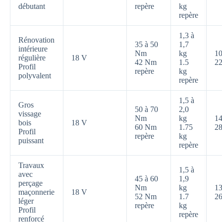
débutant
repère
kg
repère
1,3 à
Rénovation
35 à 50
1,7
intérieure
Nm
kg
10
régulière
18 V
42 Nm
1.5
22
Profil
repère
kg
polyvalent
repère
1,5 à
Gros
50 à 70
2,0
vissage
Nm
kg
14
bois
18 V
60 Nm
1.75
28
Profil
repère
kg
puissant
repère
Travaux
1,5 à
avec
45 à 60
1,9
perçage
Nm
kg
13
maçonnerie
18 V
52 Nm
1.7
26
léger
repère
kg
Profil
repère
renforcé