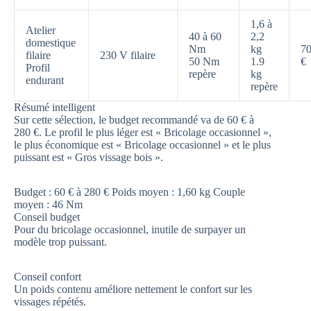
1,6 à
Atelier
40 à 60
2,2
domestique
Nm
kg
70
filaire
230 V filaire
50 Nm
1.9
€
Profil
repère
kg
endurant
repère
Résumé intelligent
Sur cette sélection, le budget recommandé va de 60 € à
280 €. Le profil le plus léger est « Bricolage occasionnel »,
le plus économique est « Bricolage occasionnel » et le plus
puissant est « Gros vissage bois ».
Budget : 60 € à 280 €
Poids moyen : 1,60 kg
Couple
moyen : 46 Nm
Conseil budget
Pour du bricolage occasionnel, inutile de surpayer un
modèle trop puissant.
Conseil confort
Un poids contenu améliore nettement le confort sur les
vissages répétés.