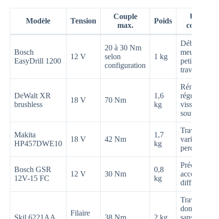
Couple
Usage
Modèle
Tension
Poids
max.
conseillé
Débutant,
20 à 30 Nm
Bosch
meubles,
12 V
selon
1 kg
EasyDrill 1200
petits
configuration
travaux
Rénovation
DeWalt XR
1,6
régulière,
18 V
70 Nm
brushless
kg
vissage
soutenu
Travaux
Makita
1,7
18 V
42 Nm
variés avec
HP457DWE10
kg
percussion
Précision,
Bosch GSR
0,8
12 V
30 Nm
accès
12V-15 FC
kg
difficiles
Travaux
domestiques
Filaire
Skil 6221AA
38 Nm
2 kg
sans