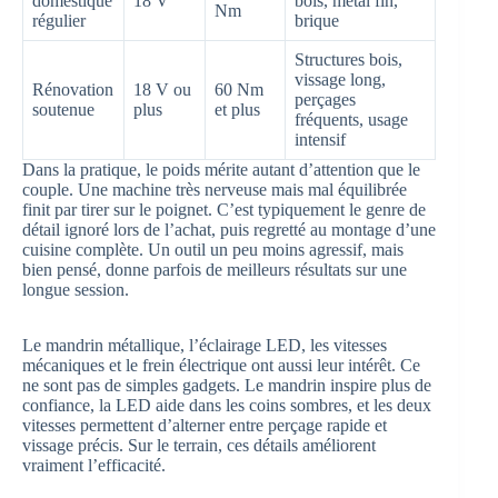
domestique
18 V
bois, métal fin,
Nm
régulier
brique
Structures bois,
vissage long,
Rénovation
18 V ou
60 Nm
perçages
soutenue
plus
et plus
fréquents, usage
intensif
Dans la pratique, le poids mérite autant d’attention que le
couple. Une machine très nerveuse mais mal équilibrée
finit par tirer sur le poignet. C’est typiquement le genre de
détail ignoré lors de l’achat, puis regretté au montage d’une
cuisine complète. Un outil un peu moins agressif, mais
bien pensé, donne parfois de meilleurs résultats sur une
longue session.
Le mandrin métallique, l’éclairage LED, les vitesses
mécaniques et le frein électrique ont aussi leur intérêt. Ce
ne sont pas de simples gadgets. Le mandrin inspire plus de
confiance, la LED aide dans les coins sombres, et les deux
vitesses permettent d’alterner entre perçage rapide et
vissage précis. Sur le terrain, ces détails améliorent
vraiment l’efficacité.