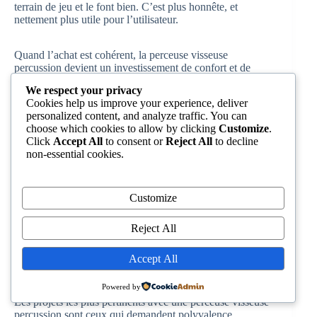
terrain de jeu et le font bien. C’est plus honnête, et
nettement plus utile pour l’utilisateur.
Quand l’achat est cohérent, la perceuse visseuse
percussion devient un investissement de confort et de
rendement. Quand il est mal pensé, elle devient une
We respect your privacy
frustration de plus dans l’atelier.
Cookies help us improve your experience, deliver
personalized content, and analyze traffic. You can
choose which cookies to allow by clicking
Customize
.
Click
Accept All
to consent or
Reject All
to decline
non-essential cookies.
Customize
Reject All
Accept All
Quels projets réaliser avec une perceuse visseuse
percussion en 2025 sans suréquiper son atelier
Powered by
Les projets les plus pertinents avec une perceuse visseuse
percussion sont ceux qui demandent polyvalence,