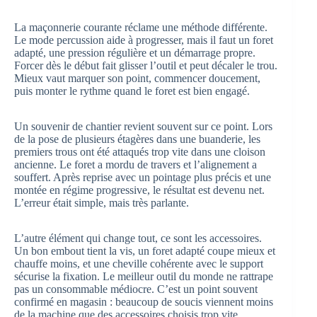
La maçonnerie courante réclame une méthode différente.
Le mode percussion aide à progresser, mais il faut un foret
adapté, une pression régulière et un démarrage propre.
Forcer dès le début fait glisser l’outil et peut décaler le trou.
Mieux vaut marquer son point, commencer doucement,
puis monter le rythme quand le foret est bien engagé.
Un souvenir de chantier revient souvent sur ce point. Lors
de la pose de plusieurs étagères dans une buanderie, les
premiers trous ont été attaqués trop vite dans une cloison
ancienne. Le foret a mordu de travers et l’alignement a
souffert. Après reprise avec un pointage plus précis et une
montée en régime progressive, le résultat est devenu net.
L’erreur était simple, mais très parlante.
L’autre élément qui change tout, ce sont les accessoires.
Un bon embout tient la vis, un foret adapté coupe mieux et
chauffe moins, et une cheville cohérente avec le support
sécurise la fixation. Le meilleur outil du monde ne rattrape
pas un consommable médiocre. C’est un point souvent
confirmé en magasin : beaucoup de soucis viennent moins
de la machine que des accessoires choisis trop vite.