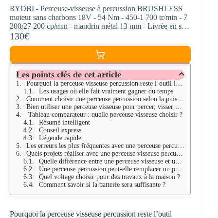
RYOBI - Perceuse-visseuse à percussion BRUSHLESS
moteur sans charbons 18V - 54 Nm - 450-1 700 tr/min - 7
200/27 200 cp/min - mandrin métal 13 mm - Livrée en sac
de transport
130€
Les points clés de cet article
Pourquoi la perceuse visseuse percussion reste l’outil indispensable pour les travaux bricolage
Les usages où elle fait vraiment gagner du temps
Comment choisir une perceuse percussion selon la puissance, le couple et la batterie longue durée
Bien utiliser une perceuse visseuse pour percer, visser et gagner en efficacité sans abîmer les supports
Tableau comparateur : quelle perceuse visseuse choisir ?
Résumé intelligent
Conseil express
Légende rapide
Les erreurs les plus fréquentes avec une perceuse percussion et les critères qui séparent un bon achat d’un mauvais
Quels projets réaliser avec une perceuse visseuse percussion en 2025 sans suréquiper son atelier
Quelle différence entre une perceuse visseuse et une perceuse visseuse percussion ?
Une perceuse percussion peut-elle remplacer un perforateur ?
Quel voltage choisir pour des travaux à la maison ?
Comment savoir si la batterie sera suffisante ?
Pourquoi la perceuse visseuse percussion reste l’outil