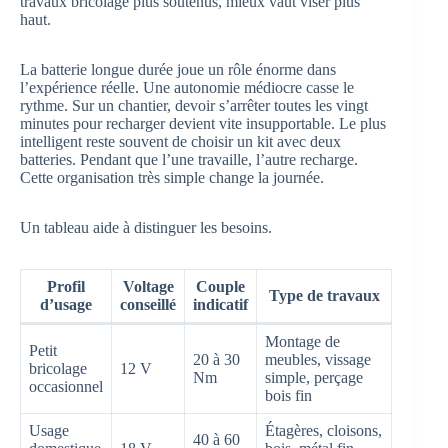
travaux bricolage plus soutenus, mieux vaut viser plus
haut.
La batterie longue durée joue un rôle énorme dans
l’expérience réelle. Une autonomie médiocre casse le
rythme. Sur un chantier, devoir s’arrêter toutes les vingt
minutes pour recharger devient vite insupportable. Le plus
intelligent reste souvent de choisir un kit avec deux
batteries. Pendant que l’une travaille, l’autre recharge.
Cette organisation très simple change la journée.
Un tableau aide à distinguer les besoins.
Profil
Voltage
Couple
Type de travaux
d’usage
conseillé
indicatif
Montage de
Petit
20 à 30
meubles, vissage
bricolage
12 V
Nm
simple, perçage
occasionnel
bois fin
Usage
Étagères, cloisons,
40 à 60