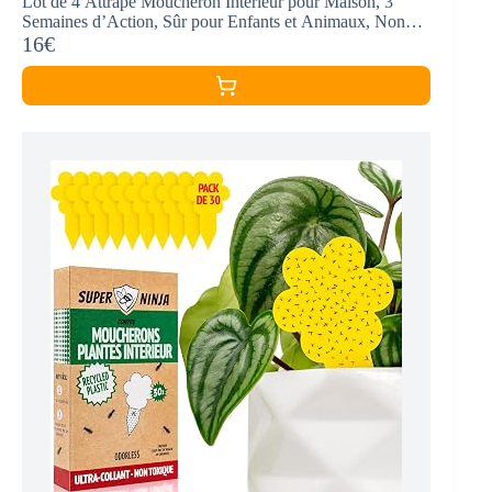
Lot de 4 Attrape Moucheron Intérieur pour Maison, 3
Semaines d’Action, Sûr pour Enfants et Animaux, Non
Adapté aux Moucherons de Terreau
16€