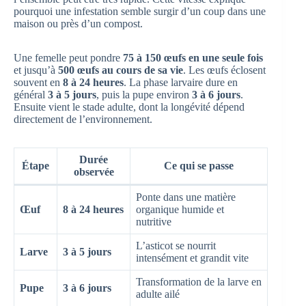
pourquoi une infestation semble surgir d’un coup dans une
maison ou près d’un compost.
Une femelle peut pondre
75 à 150 œufs en une seule fois
et jusqu’à
500 œufs au cours de sa vie
. Les œufs éclosent
souvent en
8 à 24 heures
. La phase larvaire dure en
général
3 à 5 jours
, puis la pupe environ
3 à 6 jours
.
Ensuite vient le stade adulte, dont la longévité dépend
directement de l’environnement.
Durée
Étape
Ce qui se passe
observée
Ponte dans une matière
Œuf
8 à 24 heures
organique humide et
nutritive
L’asticot se nourrit
Larve
3 à 5 jours
intensément et grandit vite
Transformation de la larve en
Pupe
3 à 6 jours
adulte ailé