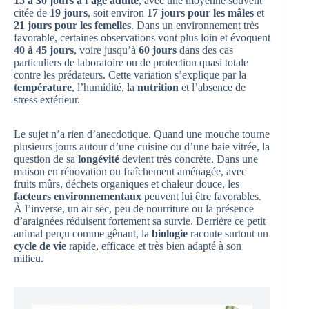
15 à 30 jours à l’âge adulte
, avec une moyenne souvent
citée de
19 jours
, soit environ
17 jours pour les mâles
et
21 jours pour les femelles
. Dans un environnement très
favorable, certaines observations vont plus loin et évoquent
40 à 45 jours
, voire jusqu’à
60 jours
dans des cas
particuliers de laboratoire ou de protection quasi totale
contre les prédateurs. Cette variation s’explique par la
température
, l’humidité, la
nutrition
et l’absence de
stress extérieur.
Le sujet n’a rien d’anecdotique. Quand une mouche tourne
plusieurs jours autour d’une cuisine ou d’une baie vitrée, la
question de sa
longévité
devient très concrète. Dans une
maison en rénovation ou fraîchement aménagée, avec
fruits mûrs, déchets organiques et chaleur douce, les
facteurs environnementaux
peuvent lui être favorables.
À l’inverse, un air sec, peu de nourriture ou la présence
d’araignées réduisent fortement sa survie. Derrière ce petit
animal perçu comme gênant, la
biologie
raconte surtout un
cycle de vie
rapide, efficace et très bien adapté à son
milieu.