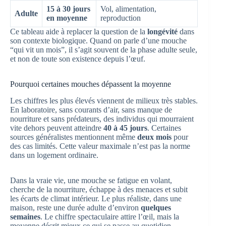
15 à 30 jours
Vol, alimentation,
Adulte
en moyenne
reproduction
Ce tableau aide à replacer la question de la
longévité
dans
son contexte biologique. Quand on parle d’une mouche
“qui vit un mois”, il s’agit souvent de la phase adulte seule,
et non de toute son existence depuis l’œuf.
Pourquoi certaines mouches dépassent la moyenne
Les chiffres les plus élevés viennent de milieux très stables.
En laboratoire, sans courants d’air, sans manque de
nourriture et sans prédateurs, des individus qui mourraient
vite dehors peuvent atteindre
40 à 45 jours
. Certaines
sources généralistes mentionnent même
deux mois
pour
des cas limités. Cette valeur maximale n’est pas la norme
dans un logement ordinaire.
Dans la vraie vie, une mouche se fatigue en volant,
cherche de la nourriture, échappe à des menaces et subit
les écarts de climat intérieur. Le plus réaliste, dans une
maison, reste une durée adulte d’environ
quelques
semaines
. Le chiffre spectaculaire attire l’œil, mais la
moyenne décrit mieux ce qui se passe au quotidien.