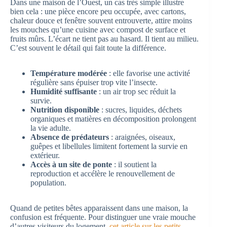
Dans une maison de l’Ouest, un cas très simple illustre
bien cela : une pièce encore peu occupée, avec cartons,
chaleur douce et fenêtre souvent entrouverte, attire moins
les mouches qu’une cuisine avec compost de surface et
fruits mûrs. L’écart ne tient pas au hasard. Il tient au milieu.
C’est souvent le détail qui fait toute la différence.
Température modérée
: elle favorise une activité
régulière sans épuiser trop vite l’insecte.
Humidité suffisante
: un air trop sec réduit la
survie.
Nutrition disponible
: sucres, liquides, déchets
organiques et matières en décomposition prolongent
la vie adulte.
Absence de prédateurs
: araignées, oiseaux,
guêpes et libellules limitent fortement la survie en
extérieur.
Accès à un site de ponte
: il soutient la
reproduction et accélère le renouvellement de
population.
Quand de petites bêtes apparaissent dans une maison, la
confusion est fréquente. Pour distinguer une vraie mouche
d’autres visiteurs du logement,
cet article sur les petits