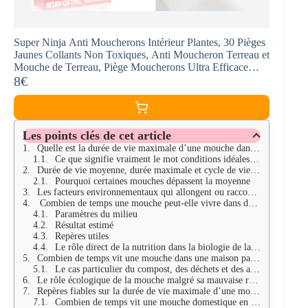
Super Ninja Anti Moucherons Intérieur Plantes, 30 Pièges
Jaunes Collants Non Toxiques, Anti Moucheron Terreau et
Mouche de Terreau, Piège Moucherons Ultra Efficace
Jusqu’à 3 Mois
8€
Les points clés de cet article
Quelle est la durée de vie maximale d’une mouche dans des conditions idéales
Ce que signifie vraiment le mot conditions idéales pour une mouche
Durée de vie moyenne, durée maximale et cycle de vie complet
Pourquoi certaines mouches dépassent la moyenne
Les facteurs environnementaux qui allongent ou raccourcissent la longévité
Combien de temps une mouche peut-elle vivre dans des conditions idéales ?
Paramètres du milieu
Résultat estimé
Repères utiles
Le rôle direct de la nutrition dans la biologie de la mouche
Combien de temps vit une mouche dans une maison par rapport à l’extérieur
Le cas particulier du compost, des déchets et des asticots
Le rôle écologique de la mouche malgré sa mauvaise réputation
Repères fiables sur la durée de vie maximale d’une mouche
Combien de temps vit une mouche domestique en moyenne ?