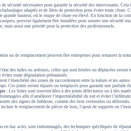
 de sécurité nécessaires pour garantir la sécurité des intervenants. Cela 
échafaudages adaptés et de filets de protection pour éviter toute chute. C
de grande hauteur, où le risque de chute est élevé. En fonction de la con
 casques, peuvent également être installées pour assurer une sécurité m
 mais aussi une priorité pour la protection des professionnels.
ation ou de remplacement peuvent être entreprises pour restaurer la toitu
’état des tuiles ou ardoises, celles qui sont brisées ou déplacées seront re
 éviter toute dégradation prématurée.
rent l’étanchéité des zones de raccordement entre la toiture et les autre
emps. Ces joints seront réparés ou remplacés pour garantir une parfaite ét
ges
: Les fuites sont souvent liées à des joints défectueux ou à des maté
mmagées afin d’améliorer l’imperméabilité du toit et éviter l’infiltrati
montre des signes de faiblesse, comme des bois vermoulus ou déformés,
 inclure le remplacement de pièces de bois, l’ajout de supports ou l’insta
 en bac acier, sont endommagés, des techniques spécifiques de répara