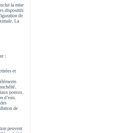
inclut la mise
es dispositifs
figuration de
aximale. La
re :
tirées et
s éléments
anchéité.
riaux poreux.
on d’eau.
 des
llation de
tion peuvent