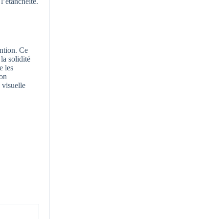
 l’étanchéité.
ention. Ce
la solidité
e les
non
 visuelle