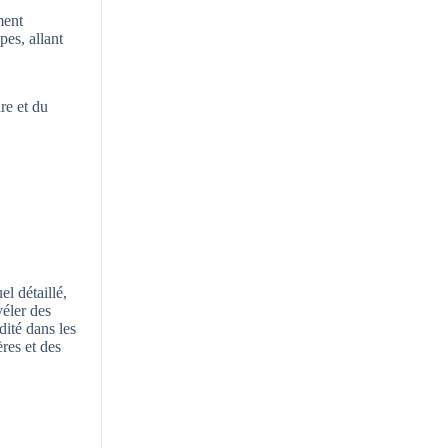
ment
pes, allant
ire et du
l détaillé,
véler des
dité dans les
ères et des