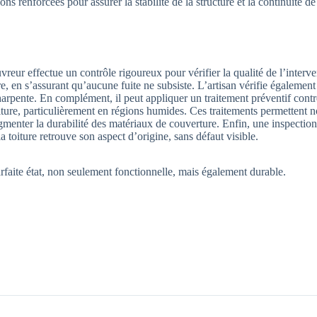
ns renforcées pour assurer la stabilité de la structure et la continuité de
reur effectue un contrôle rigoureux pour vérifier la qualité de l’interv
re, en s’assurant qu’aucune fuite ne subsiste. L’artisan vérifie également 
charpente. En complément, il peut appliquer un traitement préventif contr
iture, particulièrement en régions humides. Ces traitements permettent 
menter la durabilité des matériaux de couverture. Enfin, une inspection
la toiture retrouve son aspect d’origine, sans défaut visible.
arfaite état, non seulement fonctionnelle, mais également durable.