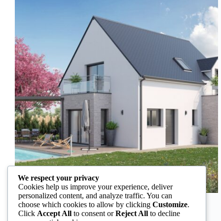
We respect your privacy
Cookies help us improve your experience, deliver
personalized content, and analyze traffic. You can
Faire Construire sa Maison à Saint Mesmin: Un Choix
choose which cookies to allow by clicking
Customize
.
de Vie Idéal Construire une maison à Saint Mesmin,
Click
Accept All
to consent or
Reject All
to decline
c’est faire le choix d’un cadre de vie serein, entre nature