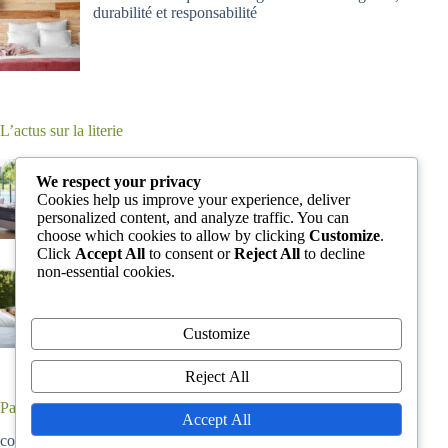
durabilité et responsabilité
L’actus sur la literie
Trouver le matelas Idéal : un voyage au pays des
rêves confortables”
We respect your privacy
Cookies help us improve your experience, deliver
personalized content, and analyze traffic. You can
choose which cookies to allow by clicking
Customize
.
Click
Accept All
to consent or
Reject All
to decline
non-essential cookies.
matelas hybride : comment choisir son matelas
Customize
Reject All
Partenaire
Accept All
couette en duvet