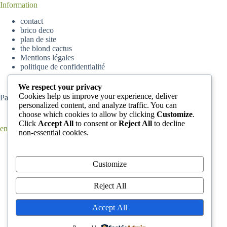
Information
contact
brico deco
plan de site
the blond cactus
Mentions légales
politique de confidentialité
We respect your privacy
Cookies help us improve your experience, deliver
Partenaire
parisskyscrapers
personalized content, and analyze traffic. You can
choose which cookies to allow by clicking
Customize
.
Click
Accept All
to consent or
Reject All
to decline
en ce moment
non-essential cookies.
Comment enlever de la peinture complètement sèche d’un
tapis ?
Comment Accrocher son Horloge Murale : conseils pour
Customize
positionner une horloge murale
Comment hiverner sa piscine ?
Reject All
L’arbre de Judée est-il vraiment un bon choix pour les
petits jardins ?
Accept All
Calculer une poutre IPN : comment être certain que votre
calcul est juste avant d’ouvrir un mur porteur ?